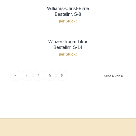
Williams-Christ-Birne
Bestellnr. S-8
per Stück:
16,00
€
Winzer-Traum Likör
Bestellnr. S-14
per Stück:
«
‹
4
5
6
Seite 6 von 6